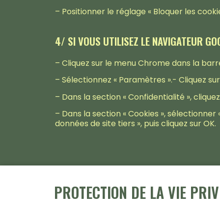
– Positionner le réglage « Bloquer les cookie
4/ SI VOUS UTILISEZ LE NAVIGATEUR G
– Cliquez sur le menu Chrome dans la barre
– Sélectionnez « Paramètres ».- Cliquez sur
– Dans la section « Confidentialité », cliqu
– Dans la section « Cookies », sélectionner 
données de site tiers », puis cliquez sur OK.
PROTECTION DE LA VIE PRIV