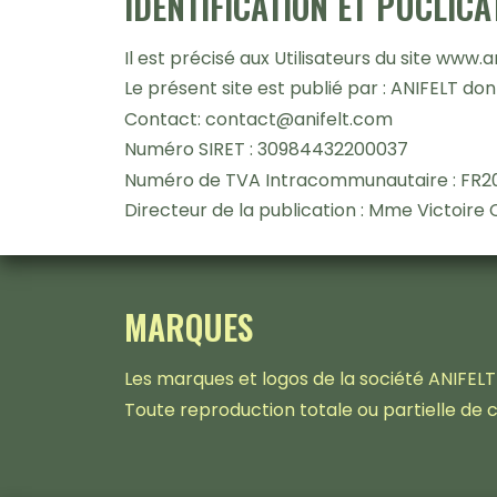
IDENTIFICATION ET PUCLICA
Il est précisé aux Utilisateurs du site www.a
Le présent site est publié par : ANIFELT dont
Contact: contact@anifelt.com
Numéro SIRET : 30984432200037
Numéro de TVA Intracommunautaire : FR
Directeur de la publication : Mme Victoire 
MARQUES
Les marques et logos de la société ANIFELT 
Toute reproduction totale ou partielle de 