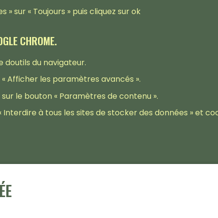
s » sur « Toujours » puis cliquez sur ok
OOGLE CHROME.
 doutils du navigateur.
 « Afficher les paramètres avancés ».
ez sur le bouton « Paramètres de contenu ».
« Interdire à tous les sites de stocker des données » et co
ÉE